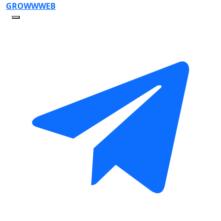
GRO
WWW
EB